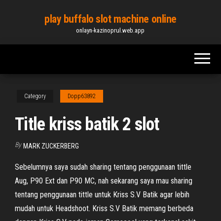
Skip
play buffalo slot machine online
to
onlayn-kazinoprul.web.app
the
content
Category
Dopp63892
Title kriss batik 2 slot
By
MARK ZUCKERBERG
Sebelumnya saya sudah sharing tentang penggunaan tittle
Aug, P90 Ext dan P90 MC, nah sekarang saya mau sharing
tentang penggunaan tittle untuk Kriss S.V Batik agar lebih
mudah untuk Headshoot. Kriss S.V Batik memang berbeda